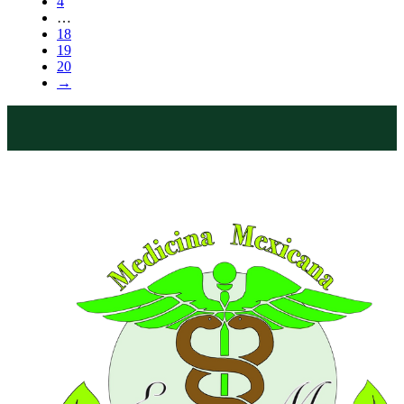
4
…
18
19
20
→