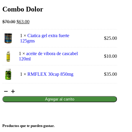
Combo Dolor
El
El
$
70.00
$
63.00
precio
precio
original
actual
1 ×
Ciatica gel extra fuerte
era:
es:
$
25.00
125gms
$70.00.
$63.00.
1 ×
aceite de vibora de cascabel
$
10.00
120ml
1 ×
RMFLEX 30cap 850mg
$
35.00
Combo
Dolor
Agregar al carrito
cantidad
Productos que te pueden gustar.