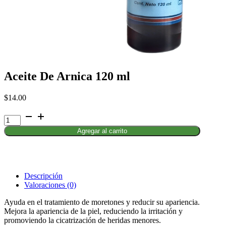
Aceite De Arnica 120 ml
$
14.00
Aceite
De
Agregar al carrito
Arnica
120
ml
cantidad
Descripción
Valoraciones (0)
Ayuda en el tratamiento de moretones y reducir su apariencia.
Mejora la apariencia de la piel, reduciendo la irritación y
promoviendo la cicatrización de heridas menores.