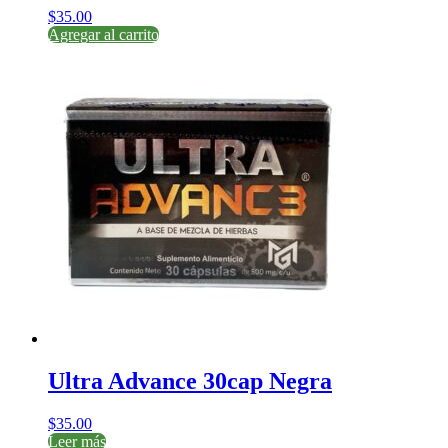
$
35.00
Agregar al carrito
Ultra Advance 30cap Negra
$
35.00
Leer más