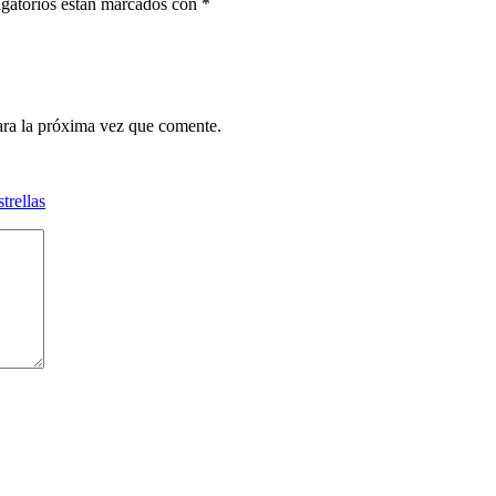
gatorios están marcados con
*
ara la próxima vez que comente.
strellas