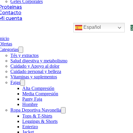
Geles Corporales
Proteinas
Contacto
Mi cuenta
Español
Inicio
Ofertas
Categorias
Tés y extractos
Salud digestiva y metabolismo
Cuidado y Apoyo al dolor
Cuidado personal y belleza
Vitaminas y suplementos
Fajas
Alta Compresión
Media Compresión
Panty Faja
Hombre
Ropa Deportiva Navonella
Tops & T-Shirts
Leggings & Shorts
Enterizo
Jacket