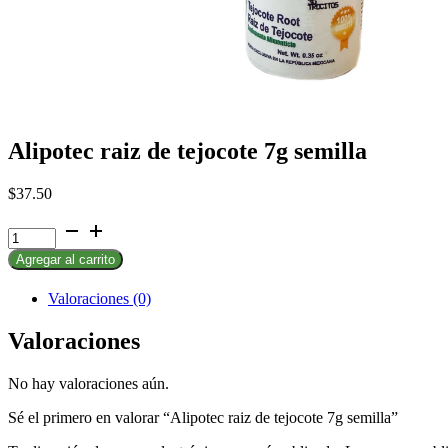
Alipotec raiz de tejocote 7g semilla
$
37.50
Alipotec
raiz
Agregar al carrito
de
tejocote
7g
Valoraciones (0)
semilla
cantidad
Valoraciones
No hay valoraciones aún.
Sé el primero en valorar “Alipotec raiz de tejocote 7g semilla”