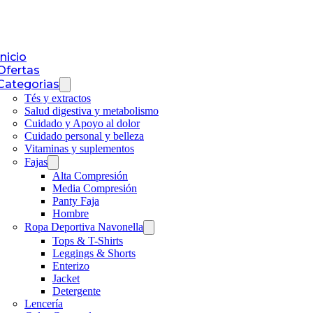
Inicio
Ofertas
Categorias
Tés y extractos
Salud digestiva y metabolismo
Cuidado y Apoyo al dolor
Cuidado personal y belleza
Vitaminas y suplementos
Fajas
Alta Compresión
Media Compresión
Panty Faja
Hombre
Ropa Deportiva Navonella
Tops & T-Shirts
Leggings & Shorts
Enterizo
Jacket
Detergente
Lencería