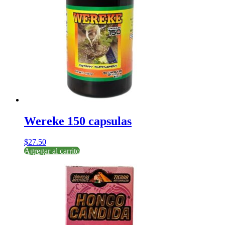
Wereke 150 capsulas
$
27.50
Agregar al carrito