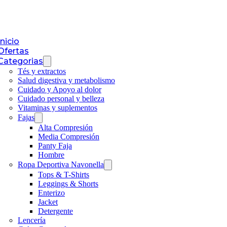
Inicio
Ofertas
Categorias
Tés y extractos
Salud digestiva y metabolismo
Cuidado y Apoyo al dolor
Cuidado personal y belleza
Vitaminas y suplementos
Fajas
Alta Compresión
Media Compresión
Panty Faja
Hombre
Ropa Deportiva Navonella
Tops & T-Shirts
Leggings & Shorts
Enterizo
Jacket
Detergente
Lencería