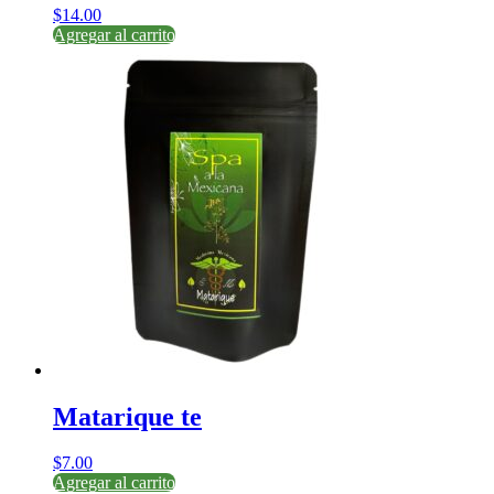
$
14.00
Agregar al carrito
Matarique te
$
7.00
Agregar al carrito