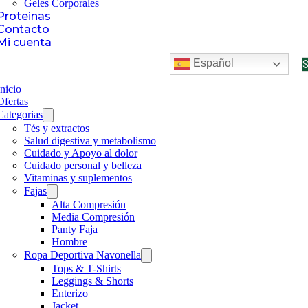
Geles Corporales
Proteinas
Contacto
Mi cuenta
Español
Inicio
Ofertas
Categorias
Tés y extractos
Salud digestiva y metabolismo
Cuidado y Apoyo al dolor
Cuidado personal y belleza
Vitaminas y suplementos
Fajas
Alta Compresión
Media Compresión
Panty Faja
Hombre
Ropa Deportiva Navonella
Tops & T-Shirts
Leggings & Shorts
Enterizo
Jacket