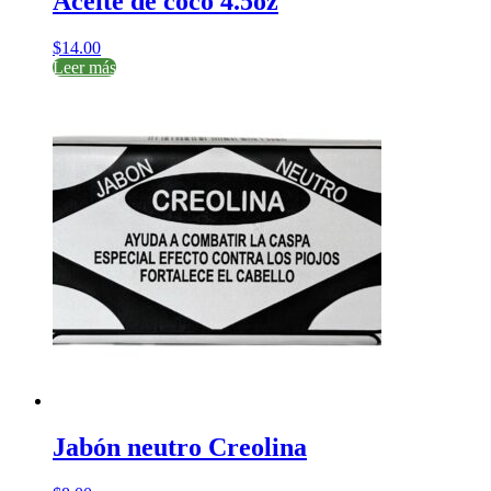
Aceite de coco 4.5oz
$
14.00
Leer más
Jabón neutro Creolina