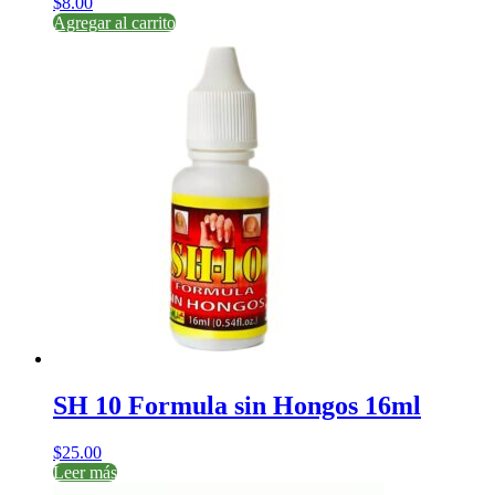
$
8.00
Agregar al carrito
SH 10 Formula sin Hongos 16ml
$
25.00
Leer más