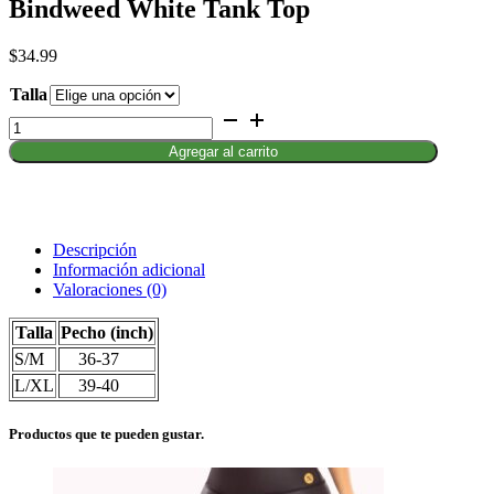
Bindweed White Tank Top
$
34.99
Talla
Bindweed
White
Agregar al carrito
Tank
Top
cantidad
Descripción
Información adicional
Valoraciones (0)
Talla
Pecho (inch)
S/M
36-37
L/XL
39-40
Productos que te pueden gustar.