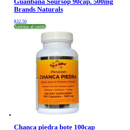
Guanbana Soursop 90cap. 500mg
Brands Naturals
$
32.50
Agregar al carrito
Chanca piedra bote 100cap