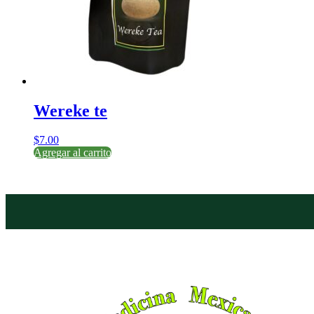
Wereke te
$
7.00
Agregar al carrito