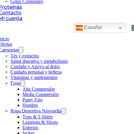
Geles Corporales
Proteinas
Contacto
Mi cuenta
Español
Inicio
Ofertas
Categorias
Tés y extractos
Salud digestiva y metabolismo
Cuidado y Apoyo al dolor
Cuidado personal y belleza
Vitaminas y suplementos
Fajas
Alta Compresión
Media Compresión
Panty Faja
Hombre
Ropa Deportiva Navonella
Tops & T-Shirts
Leggings & Shorts
Enterizo
Jacket