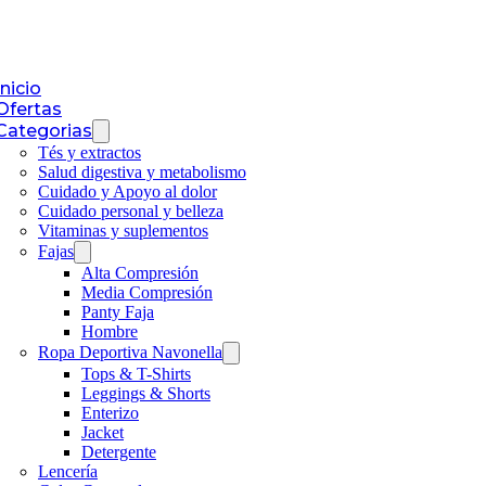
Inicio
Ofertas
Categorias
Tés y extractos
Salud digestiva y metabolismo
Cuidado y Apoyo al dolor
Cuidado personal y belleza
Vitaminas y suplementos
Fajas
Alta Compresión
Media Compresión
Panty Faja
Hombre
Ropa Deportiva Navonella
Tops & T-Shirts
Leggings & Shorts
Enterizo
Jacket
Detergente
Lencería