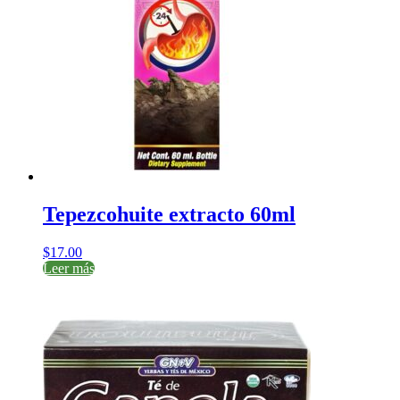
Tepezcohuite extracto 60ml
$
17.00
Leer más