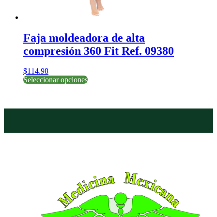
Faja moldeadora de alta
compresión 360 Fit Ref. 09380
$
114.98
Este
Seleccionar opciones
producto
tiene
múltiples
variantes.
Las
opciones
se
pueden
elegir
en
la
página
de
producto