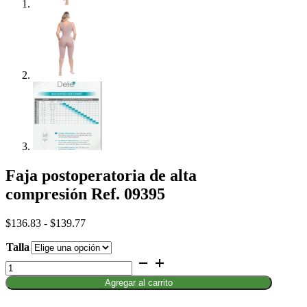
Faja postoperatoria de alta
compresión Ref. 09395
Rango
$
136.83
-
$
139.77
de
Talla
precios:
desde
Faja
$136.83
postoperatoria
Agregar al carrito
hasta
de
$139.77
alta