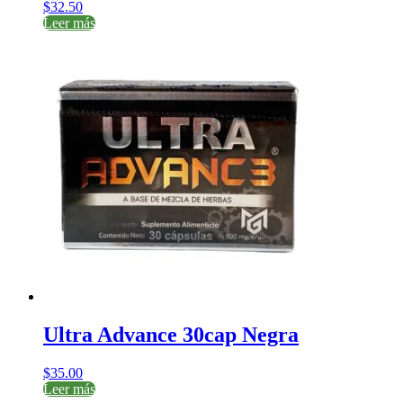
$
32.50
Leer más
Ultra Advance 30cap Negra
$
35.00
Leer más