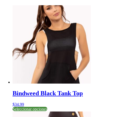
Bindweed Black Tank Top
$
34.99
Este
Seleccionar opciones
producto