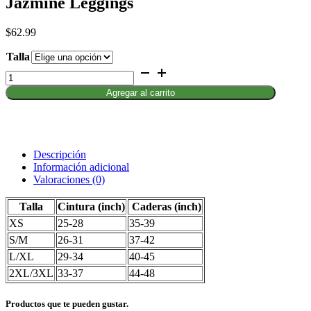
Jazmine Leggings
$
62.99
Talla
Jazmine
Leggings
Agregar al carrito
cantidad
Descripción
Información adicional
Valoraciones (0)
Talla
Cintura (
inch
)
Caderas (
inch
)
XS
25-28
35-39
S/M
26-31
37-42
L/XL
29-34
40-45
2XL/3XL
33-37
44-48
Productos que te pueden gustar.