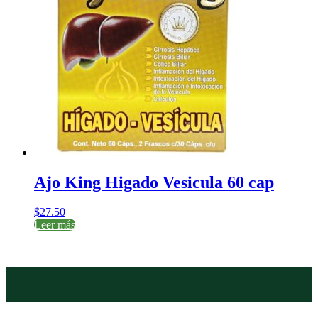
Ajo King Higado Vesicula 60 cap
$
27.50
Leer más