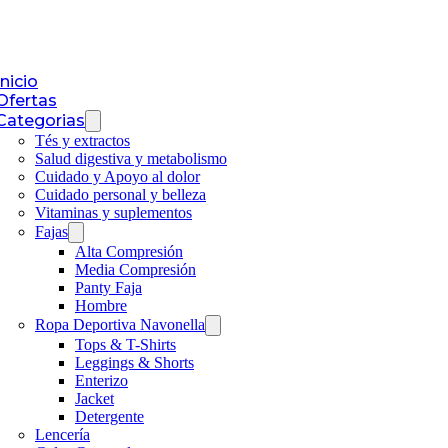
Inicio
Ofertas
Categorias
Tés y extractos
Salud digestiva y metabolismo
Cuidado y Apoyo al dolor
Cuidado personal y belleza
Vitaminas y suplementos
Fajas
Alta Compresión
Media Compresión
Panty Faja
Hombre
Ropa Deportiva Navonella
Tops & T-Shirts
Leggings & Shorts
Enterizo
Jacket
Detergente
Lencería