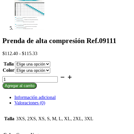
Prenda de alta compresión Ref.09111
Rango
$
112.40
-
$
115.33
de
Talla
precios:
desde
Color
$112.40
Prenda
hasta
de
$115.33
Agregar al carrito
alta
compresión
Ref.09111
Información adicional
cantidad
Valoraciones (0)
Talla
3XS, 2XS, XS, S, M, L, XL, 2XL, 3XL