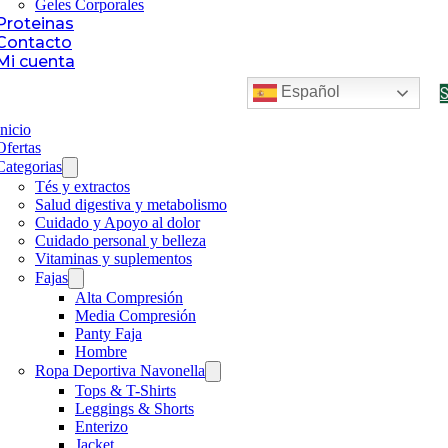
Geles Corporales
Proteinas
Contacto
Mi cuenta
Español
Inicio
Ofertas
Categorias
Tés y extractos
Salud digestiva y metabolismo
Cuidado y Apoyo al dolor
Cuidado personal y belleza
Vitaminas y suplementos
Fajas
Alta Compresión
Media Compresión
Panty Faja
Hombre
Ropa Deportiva Navonella
Tops & T-Shirts
Leggings & Shorts
Enterizo
Jacket