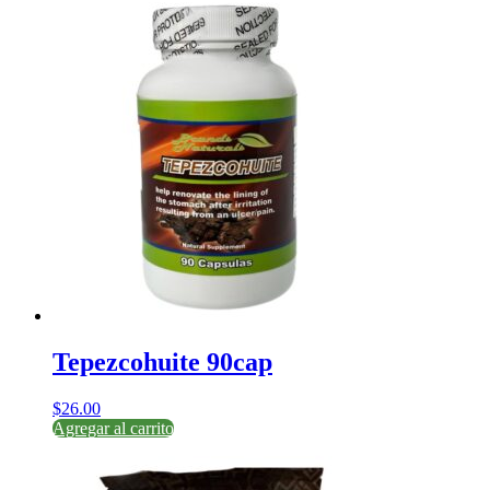
Tepezcohuite 90cap
$
26.00
Agregar al carrito