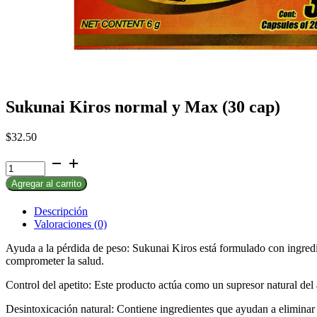
Sukunai Kiros normal y Max (30 cap)
$
32.50
Sukunai
Kiros
Agregar al carrito
normal
y
Max
Descripción
(30
Valoraciones (0)
cap)
Ayuda a la pérdida de peso: Sukunai Kiros está formulado con ingredi
cantidad
comprometer la salud.
Control del apetito: Este producto actúa como un supresor natural del 
Desintoxicación natural: Contiene ingredientes que ayudan a eliminar