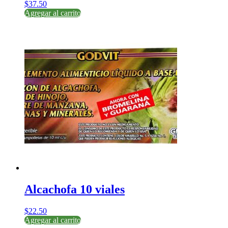
$
37.50
Agregar al carrito
Alcachofa 10 viales
$
22.50
Agregar al carrito