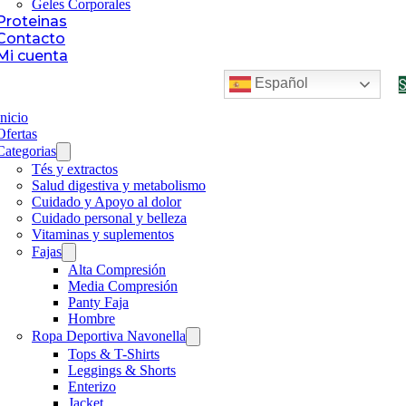
Geles Corporales
Proteinas
Contacto
Mi cuenta
Español
Inicio
Ofertas
Categorias
Tés y extractos
Salud digestiva y metabolismo
Cuidado y Apoyo al dolor
Cuidado personal y belleza
Vitaminas y suplementos
Fajas
Alta Compresión
Media Compresión
Panty Faja
Hombre
Ropa Deportiva Navonella
Tops & T-Shirts
Leggings & Shorts
Enterizo
Jacket