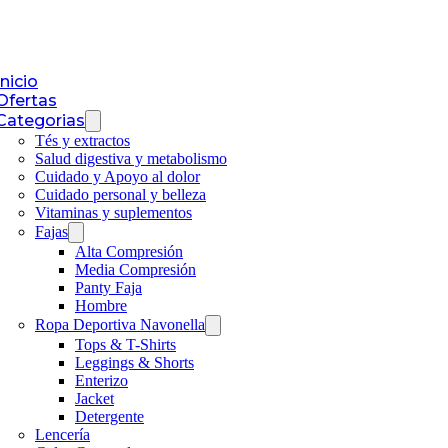
Inicio
Ofertas
Categorias
Tés y extractos
Salud digestiva y metabolismo
Cuidado y Apoyo al dolor
Cuidado personal y belleza
Vitaminas y suplementos
Fajas
Alta Compresión
Media Compresión
Panty Faja
Hombre
Ropa Deportiva Navonella
Tops & T-Shirts
Leggings & Shorts
Enterizo
Jacket
Detergente
Lencería