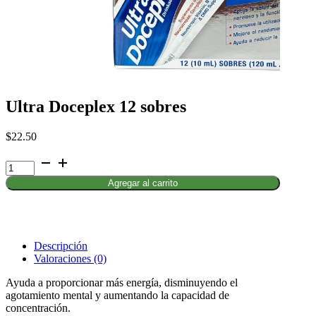
Ultra Doceplex 12 sobres
$
22.50
Ultra
Doceplex
Agregar al carrito
12
sobres
cantidad
Descripción
Valoraciones (0)
Ayuda a proporcionar más energía, disminuyendo el
agotamiento mental y aumentando la capacidad de
concentración.