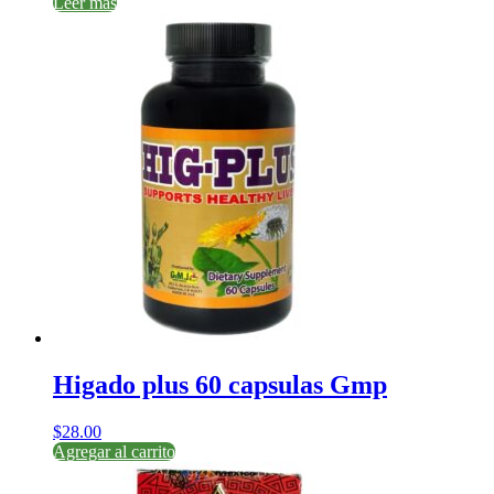
Leer más
Higado plus 60 capsulas Gmp
$
28.00
Agregar al carrito