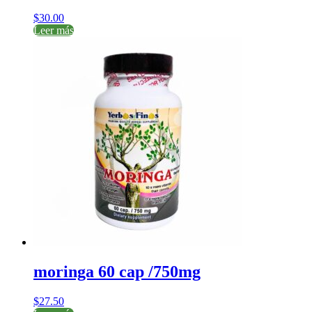
$
30.00
Leer más
moringa 60 cap /750mg
$
27.50