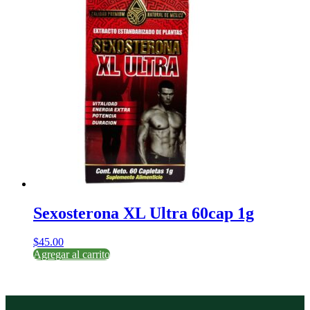
Sexosterona XL Ultra 60cap 1g
$
45.00
Agregar al carrito