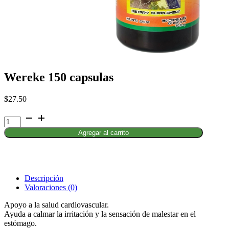
Wereke 150 capsulas
$
27.50
Wereke
150
Agregar al carrito
capsulas
cantidad
Descripción
Valoraciones (0)
Apoyo a la salud cardiovascular.
Ayuda a calmar la irritación y la sensación de malestar en el
estómago.