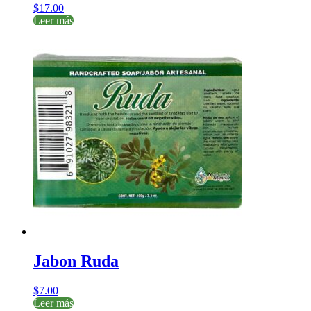
$
17.00
Leer más
Jabon Ruda
$
7.00
Leer más