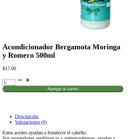
Acondicionador Bergamota Moringa
y Romero 500ml
$
17.00
Acondicionador
Bergamota
Agregar al carrito
Moringa
y
Romero
500ml
cantidad
Descripción
Valoraciones (0)
Estos aceites ayudan a fortalecer el cabello.
Sus propiedades antifúngicas y antimicrobianas, ayudan a