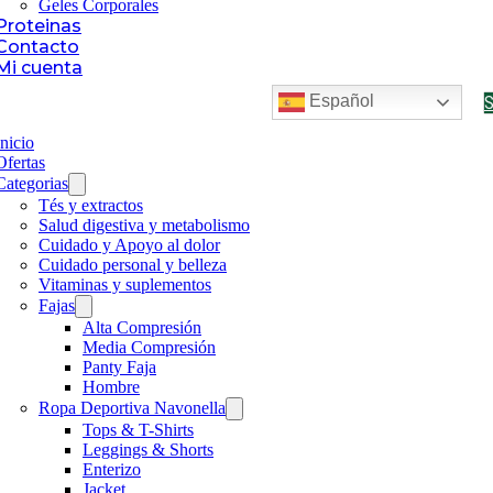
Geles Corporales
Proteinas
Contacto
Mi cuenta
Español
Inicio
Ofertas
Categorias
Tés y extractos
Salud digestiva y metabolismo
Cuidado y Apoyo al dolor
Cuidado personal y belleza
Vitaminas y suplementos
Fajas
Alta Compresión
Media Compresión
Panty Faja
Hombre
Ropa Deportiva Navonella
Tops & T-Shirts
Leggings & Shorts
Enterizo
Jacket