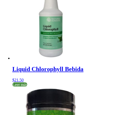
Liquid Chlorophyll Bebida
$
21.50
Leer más