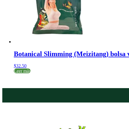
Botanical Slimming (Meizitang) bolsa 
$
32.50
Leer más