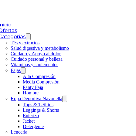
Inicio
Ofertas
Categorias
Tés y extractos
Salud digestiva y metabolismo
Cuidado y Apoyo al dolor
Cuidado personal y belleza
Vitaminas y suplementos
Fajas
Alta Compresión
Media Compresión
Panty Faja
Hombre
Ropa Deportiva Navonella
Tops & T-Shirts
Leggings & Shorts
Enterizo
Jacket
Detergente
Lencería