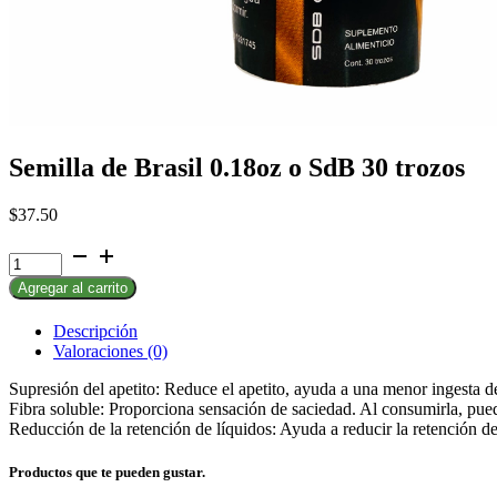
Semilla de Brasil 0.18oz o SdB 30 trozos
$
37.50
Semilla
de
Agregar al carrito
Brasil
0.18oz
o
Descripción
SdB
Valoraciones (0)
30
Supresión del apetito: Reduce el apetito, ayuda a una menor ingesta de
trozos
Fibra soluble: Proporciona sensación de saciedad. Al consumirla, pued
cantidad
Reducción de la retención de líquidos: Ayuda a reducir la retención de
Productos que te pueden gustar.