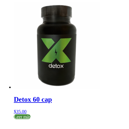
Detox 60 cap
$
35.00
Leer más