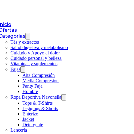
Inicio
Ofertas
Categorias
Tés y extractos
Salud digestiva y metabolismo
Cuidado y Apoyo al dolor
Cuidado personal y belleza
Vitaminas y suplementos
Fajas
Alta Compresión
Media Compresión
Panty Faja
Hombre
Ropa Deportiva Navonella
Tops & T-Shirts
Leggings & Shorts
Enterizo
Jacket
Detergente
Lencería