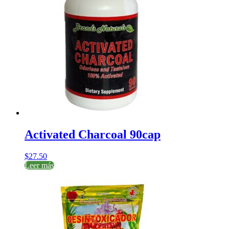
Activated Charcoal 90cap
$
27.50
Leer más