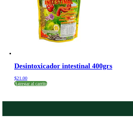
Desintoxicador intestinal 400grs
$
21.00
Agregar al carrito