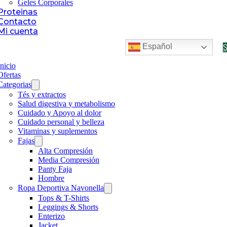
Geles Corporales
Proteinas
Contacto
Mi cuenta
Español
Inicio
Ofertas
Categorias
Tés y extractos
Salud digestiva y metabolismo
Cuidado y Apoyo al dolor
Cuidado personal y belleza
Vitaminas y suplementos
Fajas
Alta Compresión
Media Compresión
Panty Faja
Hombre
Ropa Deportiva Navonella
Tops & T-Shirts
Leggings & Shorts
Enterizo
Jacket