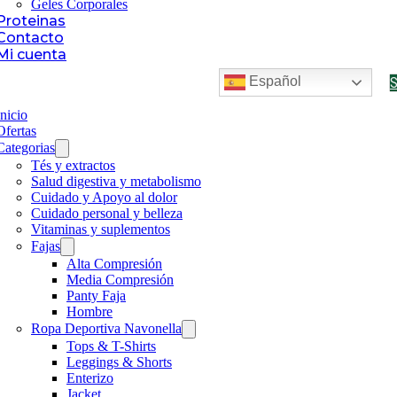
Geles Corporales
Proteinas
Contacto
Mi cuenta
Español
Inicio
Ofertas
Categorias
Tés y extractos
Salud digestiva y metabolismo
Cuidado y Apoyo al dolor
Cuidado personal y belleza
Vitaminas y suplementos
Fajas
Alta Compresión
Media Compresión
Panty Faja
Hombre
Ropa Deportiva Navonella
Tops & T-Shirts
Leggings & Shorts
Enterizo
Jacket