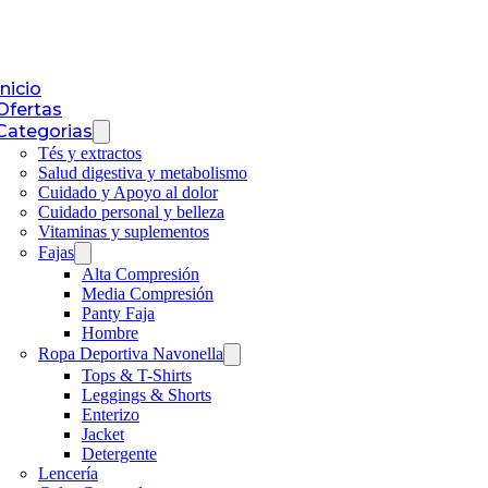
Inicio
Ofertas
Categorias
Tés y extractos
Salud digestiva y metabolismo
Cuidado y Apoyo al dolor
Cuidado personal y belleza
Vitaminas y suplementos
Fajas
Alta Compresión
Media Compresión
Panty Faja
Hombre
Ropa Deportiva Navonella
Tops & T-Shirts
Leggings & Shorts
Enterizo
Jacket
Detergente
Lencería