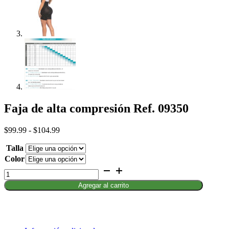
Faja de alta compresión Ref. 09350
Rango
$
99.99
-
$
104.99
de
Talla
precios:
desde
Color
$99.99
Faja
hasta
de
$104.99
Agregar al carrito
alta
compresión
Ref.
09350
cantidad