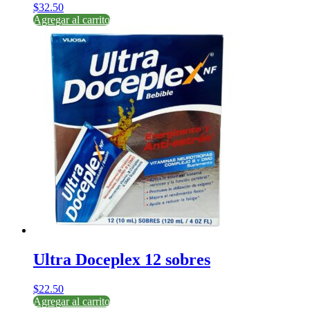
$
32.50
Agregar al carrito
Ultra Doceplex 12 sobres
$
22.50
Agregar al carrito