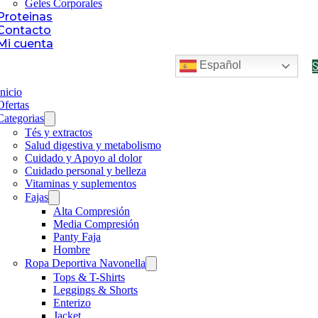
Geles Corporales
Proteinas
Contacto
Mi cuenta
Español
Inicio
Ofertas
Categorias
Tés y extractos
Salud digestiva y metabolismo
Cuidado y Apoyo al dolor
Cuidado personal y belleza
Vitaminas y suplementos
Fajas
Alta Compresión
Media Compresión
Panty Faja
Hombre
Ropa Deportiva Navonella
Tops & T-Shirts
Leggings & Shorts
Enterizo
Jacket