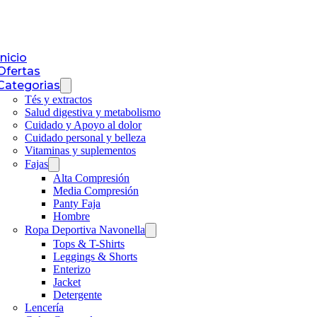
Inicio
Ofertas
Categorias
Tés y extractos
Salud digestiva y metabolismo
Cuidado y Apoyo al dolor
Cuidado personal y belleza
Vitaminas y suplementos
Fajas
Alta Compresión
Media Compresión
Panty Faja
Hombre
Ropa Deportiva Navonella
Tops & T-Shirts
Leggings & Shorts
Enterizo
Jacket
Detergente
Lencería