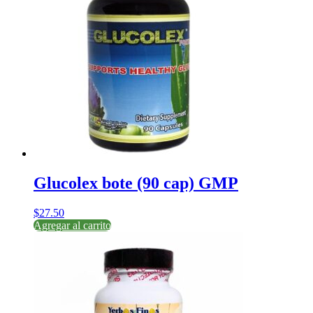
Glucolex bote (90 cap) GMP
$
27.50
Agregar al carrito